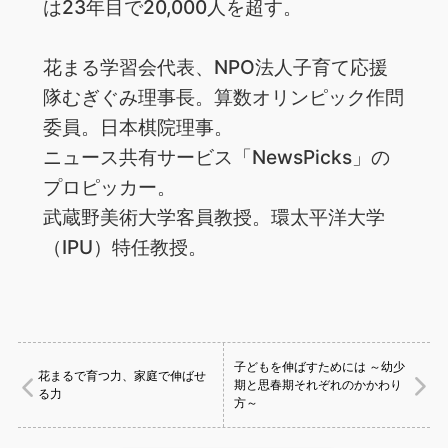
は23年目で20,000人を超す。
花まる学習会代表、NPO法人子育て応援
隊むぎぐみ理事長。算数オリンピック作問
委員。日本棋院理事。
ニュース共有サービス「NewsPicks」の
プロピッカー。
武蔵野美術大学客員教授。環太平洋大学
（IPU）特任教授。
子どもを伸ばすためには ～幼少
花まるで育つ力、家庭で伸ばせ
期と思春期それぞれのかかわり
る力
方～