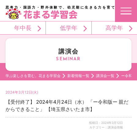
思考力・国語力・野外体験で、幼児期に生きる力を育てる。
年中長
低学年
高学年
講演会
学ぶ楽しさを育む。花まる学習会
新着情報一覧
講演会一覧
ー令和版
2024年3月12日(火)
【受付終了】 2024年4月24日（水） 「ー令和版ー 親だ
からできること」 【埼玉県さいたま市】
投稿日：2024年3月12日
カテゴリー：講演会情報