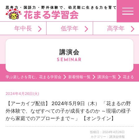
思考力・国語力・野外体験で、幼児期に生きる力を育てる。
年中長
低学年
高学年
講演会
学ぶ楽しさを育む。花まる学習会
新着情報一覧
講演会一覧
花まるの
2024年4月26日(火)
【アーカイブ配信】 2024年5月9日（木） 「花まるの野
外体験で、なぜすべての子が成長するのか ～現場の様子
から家庭でのアプローチまで～」 【オンライン】
投稿日：2024年4月26日
カテゴリー：講演会情報