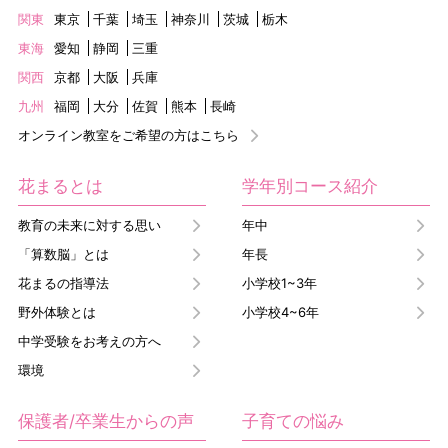
関東
東京
千葉
埼玉
神奈川
茨城
栃木
東海
愛知
静岡
三重
関西
京都
大阪
兵庫
九州
福岡
大分
佐賀
熊本
長崎
オンライン教室をご希望の方はこちら
花まるとは
学年別コース紹介
教育の未来に対する思い
年中
「算数脳」とは
年長
花まるの指導法
小学校1~3年
野外体験とは
小学校4~6年
中学受験をお考えの方へ
環境
保護者/卒業生からの声
子育ての悩み