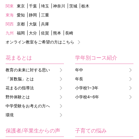
関東
東京
千葉
埼玉
神奈川
茨城
栃木
東海
愛知
静岡
三重
関西
京都
大阪
兵庫
九州
福岡
大分
佐賀
熊本
長崎
オンライン教室をご希望の方はこちら
花まるとは
学年別コース紹介
教育の未来に対する思い
年中
「算数脳」とは
年長
花まるの指導法
小学校1~3年
野外体験とは
小学校4~6年
中学受験をお考えの方へ
環境
保護者/卒業生からの声
子育ての悩み