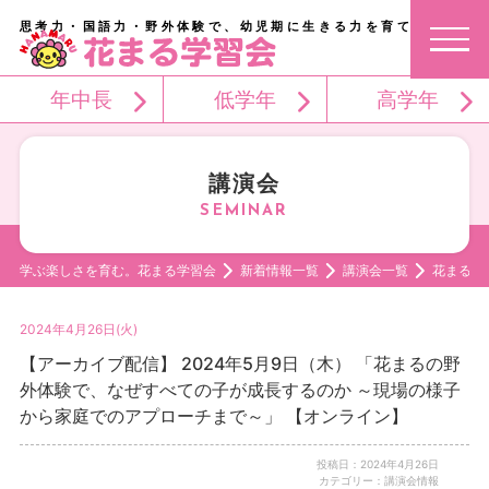
思考力・国語力・野外体験で、幼児期に生きる力を育てる。
年中長
低学年
高学年
講演会
学ぶ楽しさを育む。花まる学習会
新着情報一覧
講演会一覧
花まるの
2024年4月26日(火)
【アーカイブ配信】 2024年5月9日（木） 「花まるの野
外体験で、なぜすべての子が成長するのか ～現場の様子
から家庭でのアプローチまで～」 【オンライン】
投稿日：2024年4月26日
カテゴリー：講演会情報