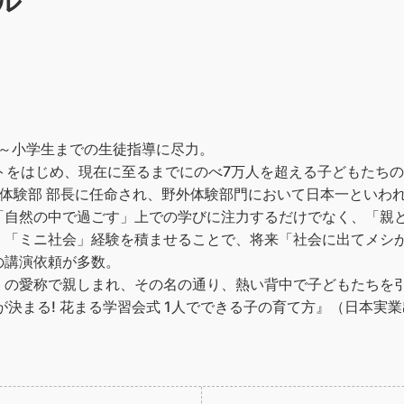
ル
中～小学生までの生徒指導に尽力。
トをはじめ、現在に至るまでにのべ7万人を超える子どもたち
体験部 部長に任命され、野外体験部門において日本一といわ
「自然の中で過ごす」上での学びに注力するだけでなく、「親
、「ミニ社会」経験を積ませることで、将来「社会に出てメシ
の講演依頼が多数。
」の愛称で親しまれ、その名の通り、熱い背中で子どもたちを
が決まる! 花まる学習会式 1人でできる子の育て方』（日本実