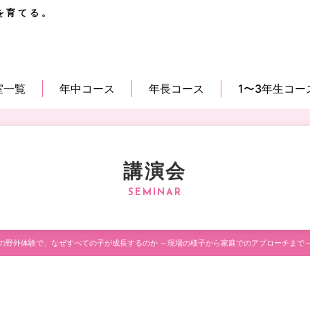
を育てる。
室一覧
年中コース
年長コース
1〜3年生コー
講演会
の野外体験で、なぜすべての子が成長するのか ～現場の様子から家庭でのアプローチまで