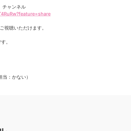
ジ」チャンネル
_T4RuRw?feature=share
をご視聴いただけます。
です。
jp（担当：かない）