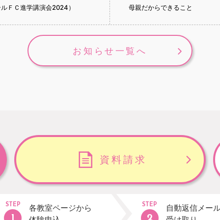
ルＦＣ進学講演会2024）
母親だからできること
お知らせ一覧へ
資料請求
STEP
STEP
各教室ページから
自動返信メー
体験申込
受け取り