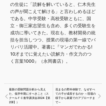
の生徒に「読解を解いていると、仁木先生
の声が聞こえて解ける」と言わしめるほど
である。中学受験・高校受験ともに、国
立・御三家志望生も含め、多くの受験生を
成功に導いてきた。現在も、教材開発の統
括を担当しつつ、授業の現場の第一線でバ
リバリ活躍中。著書に『マンガでわかる!
10才までに覚えたい読解力・作文力のつ
く言葉1000』（永岡書店）。
最新の受験問題分析から見え
花まるの野外体験で、なぜすべ
た、低学年期にすべきこと（ス
ての子が成長するのか ～現場の
クールＦＣ進学講演会2024【第
様子から家庭でのアプローチま
2弾】）
で～