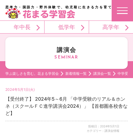
思考力・国語力・野外体験で、幼児期に生きる力を育てる。
年中長
低学年
高学年
講演会
学ぶ楽しさを育む。花まる学習会
新着情報一覧
講演会一覧
中学受験
2024年5月1日(火)
【受付終了】 2024年5～6月 「中学受験のリアル＆ホン
ネ（スクールＦＣ進学講演会2024）」 【首都圏各校舎な
ど】
投稿日：2024年5月1日
カテゴリー：講演会情報