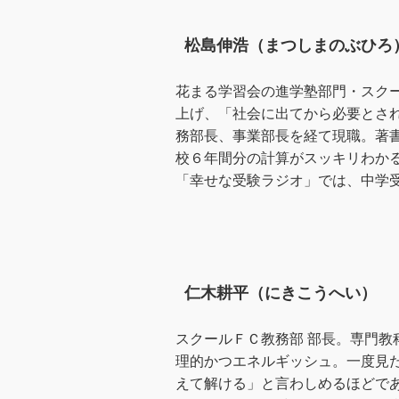
松島伸浩（まつしまのぶひろ
花まる学習会の進学塾部門・スク
上げ、「社会に出てから必要とさ
務部長、事業部長を経て現職。著
校６年間分の計算がスッキリわかる
「幸せな受験ラジオ」では、中学
仁木耕平（にきこうへい）
スクールＦＣ教務部 部長。専門
理的かつエネルギッシュ。一度見
えて解ける」と言わしめるほどで