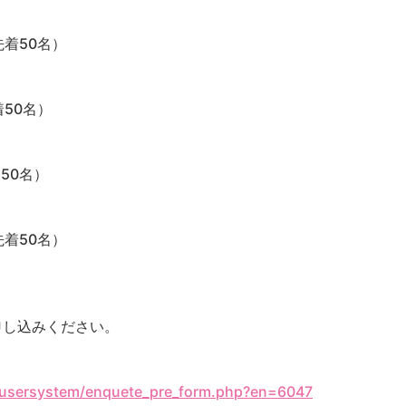
先着50名）
50名）
50名）
先着50名）
申し込みください。
/usersystem/enquete_pre_form.php?en=6047