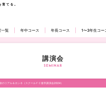
を育てる。
室一覧
年中コース
年長コース
1〜3年生コー
講演会
験のリアル＆ホンネ（スクールＦＣ進学講演会2024）