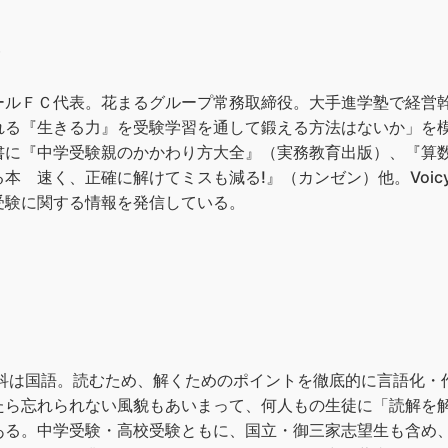
）
ールＦＣ代表。花まるグループ常務取締役。大手進学塾で経営幹
れる『生きる力』を受験学習を通して鍛える方法はないか」を
書に『中学受験親のかかわり方大全』（実務教育出版）、『算
本 速く、正確に解けてミスも減る!』（カンゼン）他。Voi
受験に関する情報を発信している。
教科は国語。読むため、解くためのポイントを徹底的に言語化・
たら忘れられない風貌もあいまって、何人もの生徒に「読解を
ある。中学受験・高校受験ともに、国立・御三家志望生も含め