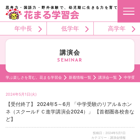
思考力・国語力・野外体験で、幼児期に生きる力を育てる。
年中長
低学年
高学年
講演会
学ぶ楽しさを育む。花まる学習会
新着情報一覧
講演会一覧
中学受験
2024年5月1日(火)
【受付終了】 2024年5～6月 「中学受験のリアル＆ホン
ネ（スクールＦＣ進学講演会2024）」 【首都圏各校舎な
ど】
投稿日：2024年5月1日
カテゴリー：講演会情報