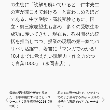
の生徒に「読解を解いていると、仁木先生
の声が聞こえて解ける」と言わしめるほど
である。中学受験・高校受験ともに、国
立・御三家志望生も含め、多くの受験生を
成功に導いてきた。現在も、教材開発の統
括を担当しつつ、授業の現場の第一線でバ
リバリ活躍中。著書に『マンガでわかる!
10才までに覚えたい読解力・作文力のつ
く言葉1000』（永岡書店）。
最新の受験問題分析から見え
花まるの野外体験で、なぜすべ
た、低学年期にすべきこと（ス
ての子が成長するのか ～現場の
クールＦＣ進学講演会2024【第
様子から家庭でのアプローチま
2弾】）
で～