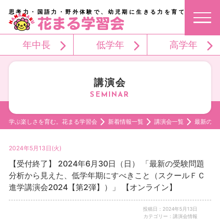
思考力・国語力・野外体験で、幼児期に生きる力を育てる。
年中長
低学年
高学年
講演会
学ぶ楽しさを育む。花まる学習会
新着情報一覧
講演会一覧
最新の受
2024年5月13日(火)
【受付終了】 2024年6月30日（日） 「最新の受験問題
分析から見えた、低学年期にすべきこと（スクールＦＣ
進学講演会2024【第2弾】）」 【オンライン】
投稿日：2024年5月13日
カテゴリー：講演会情報