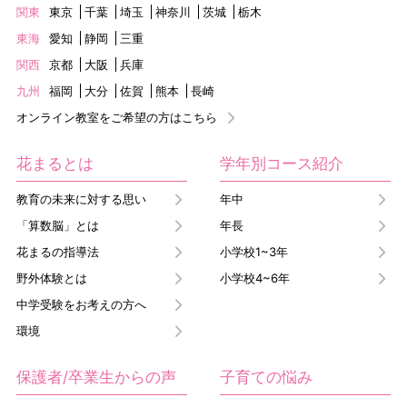
関東
東京
千葉
埼玉
神奈川
茨城
栃木
東海
愛知
静岡
三重
関西
京都
大阪
兵庫
九州
福岡
大分
佐賀
熊本
長崎
オンライン教室をご希望の方はこちら
花まるとは
学年別コース紹介
教育の未来に対する思い
年中
「算数脳」とは
年長
花まるの指導法
小学校1~3年
野外体験とは
小学校4~6年
中学受験をお考えの方へ
環境
保護者/卒業生からの声
子育ての悩み