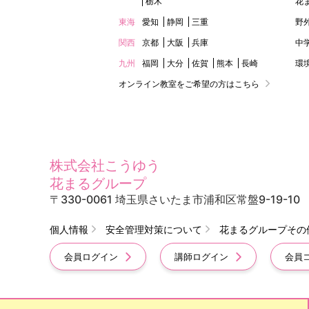
栃木
花
東海
愛知
静岡
三重
野
関西
京都
大阪
兵庫
中
九州
福岡
大分
佐賀
熊本
長崎
環
オンライン教室をご希望の方はこちら
株式会社こうゆう
花まるグループ
〒330-0061 埼玉県さいたま市浦和区常盤9-19-10
個人情報
安全管理対策について
花まるグループその
会員ログイン
講師ログイン
会員