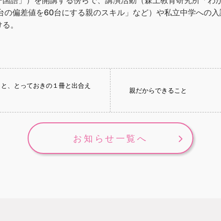
ー国語」）を開講する傍らで、講演活動（森上教育研究所「わ
台の偏差値を60台にする親のスキル」など）や私立中学への
ける。
っと、とっておきの１冊と出合え
親だからできること
お知らせ一覧へ