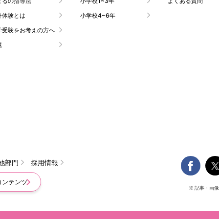
まるの指導法
小学校1~3年
よくある質問
外体験とは
小学校4~6年
学受験をお考えの方へ
境

他部門
採用情報
コンテンツ
※ 記事・画