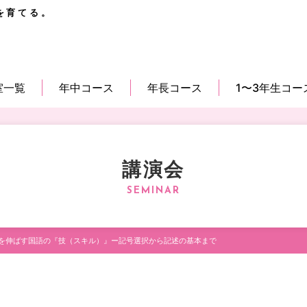
を育てる。
室一覧
年中コース
年長コース
1〜3年生コー
講演会
を伸ばす国語の『技（スキル）』ー記号選択から記述の基本まで