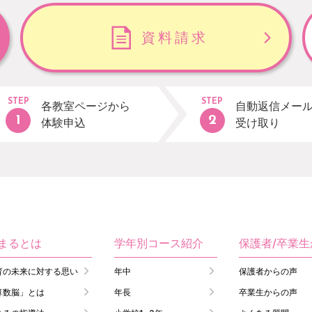
資料請求
STEP
STEP
各教室ページから
自動返信メー
体験申込
受け取り
まるとは
学年別コース紹介
保護者/卒業
育の未来に対する思い
年中
保護者からの声
算数脳」とは
年長
卒業生からの声