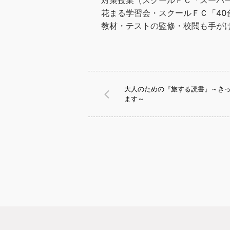
対策授業（スクールＦＣ「スーパ
花まる学習会・スクールＦＣ「40
教材・テストの監修・校閲も手が
大人のための『旅する読書』～き
ます～