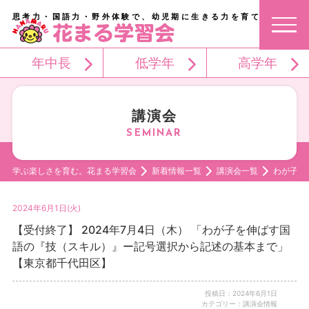
思考力・国語力・野外体験で、幼児期に生きる力を育てる。
年中長
低学年
高学年
講演会
学ぶ楽しさを育む。花まる学習会
新着情報一覧
講演会一覧
わが子を
2024年6月1日(火)
【受付終了】 2024年7月4日（木） 「わが子を伸ばす国
語の『技（スキル）』ー記号選択から記述の基本まで」
【東京都千代田区】
投稿日：2024年6月1日
カテゴリー：講演会情報