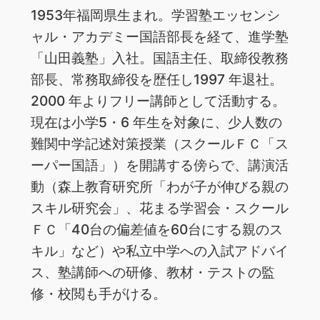
1953年福岡県生まれ。学習塾エッセンシ
ャル・アカデミー国語部長を経て、進学塾
「山田義塾」入社。国語主任、取締役教務
部長、常務取締役を歴任し1997 年退社。
2000 年よりフリー講師として活動する。
現在は小学5・6 年生を対象に、少人数の
難関中学記述対策授業（スクールＦＣ「ス
ーパー国語」）を開講する傍らで、講演活
動（森上教育研究所「わが子が伸びる親の
スキル研究会」、花まる学習会・スクール
ＦＣ「40台の偏差値を60台にする親のス
キル」など）や私立中学への入試アドバイ
ス、塾講師への研修、教材・テストの監
修・校閲も手がける。