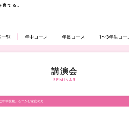
を育てる。
室一覧
年中コース
年長コース
1〜3年生コー
講演会
な中学受験』をつかむ家庭の力