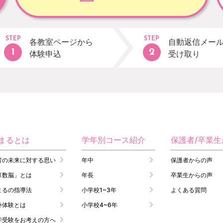
STEP
STEP
各教室ページから
自動返信メー
体験申込
受け取り
まるとは
学年別コース紹介
保護者/卒業
育の未来に対する思い
年中
保護者からの声
算数脳」とは
年長
卒業生からの声
まるの指導法
小学校1~3年
よくある質問
外体験とは
小学校4~6年
学受験をお考えの方へ