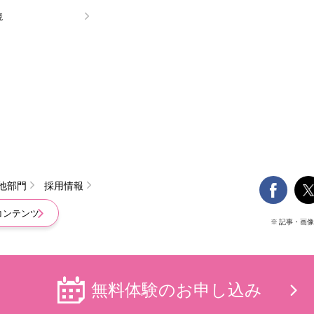
境

他部門
採用情報
コンテンツ
※ 記事・画
無料体験の
お申し込み