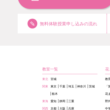
無料体験授業申し込みの流れ
教室一覧
花
東北
宮城
教
関東
東京
千葉
埼玉
神奈川
茨城
「
栃木
花
東海
愛知
静岡
三重
野
関西
京都
大阪
兵庫
中