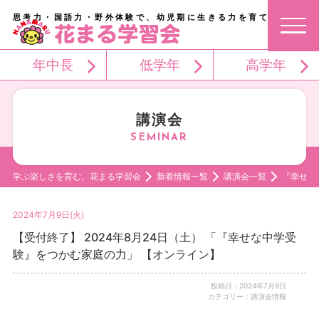
思考力・国語力・野外体験で、幼児期に生きる力を育てる。
年中長
低学年
高学年
講演会
学ぶ楽しさを育む。花まる学習会
新着情報一覧
講演会一覧
『幸せな
2024年7月9日(火)
【受付終了】 2024年8月24日（土） 「『幸せな中学受
験』をつかむ家庭の力」 【オンライン】
投稿日：2024年7月9日
カテゴリー：講演会情報