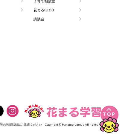
子育て相談室
花まるBLOG
講演会

TOP
像等の無断転載はご遠慮ください
Copyright © Hanamarugroup All rights Reserved.