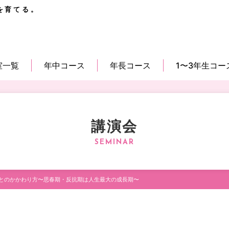
を育てる。
室一覧
年中コース
年長コース
1〜3年生コー
講演会
とのかかわり方〜思春期・反抗期は人生最大の成長期〜