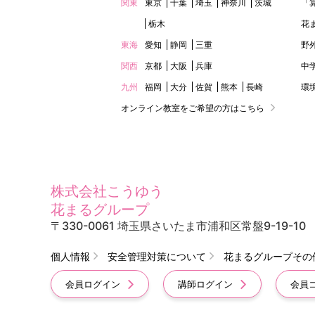
関東
東京
千葉
埼玉
神奈川
茨城
「
栃木
花
東海
愛知
静岡
三重
野
関西
京都
大阪
兵庫
中
九州
福岡
大分
佐賀
熊本
長崎
環
オンライン教室をご希望の方はこちら
株式会社こうゆう
花まるグループ
〒330-0061 埼玉県さいたま市浦和区常盤9-19-10
個人情報
安全管理対策について
花まるグループその
会員ログイン
講師ログイン
会員