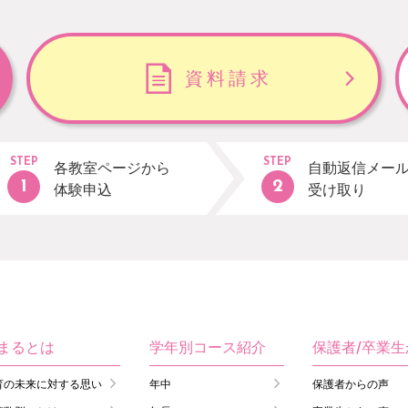
資料請求
STEP
STEP
各教室ページから
自動返信メー
体験申込
受け取り
まるとは
学年別コース紹介
保護者/卒業
育の未来に対する思い
年中
保護者からの声