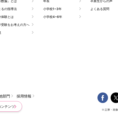
算数脳」とは
年長
卒業生からの声
まるの指導法
小学校1~3年
よくある質問
外体験とは
小学校4~6年
学受験をお考えの方へ
境

他部門
採用情報
コンテンツ
※ 記事・画