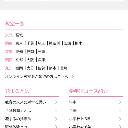
教室一覧
東北
宮城
関東
東京
千葉
埼玉
神奈川
茨城
栃木
東海
愛知
静岡
三重
関西
京都
大阪
兵庫
九州
福岡
大分
佐賀
熊本
長崎
オンライン教室をご希望の方はこちら
花まるとは
学年別コース紹介
教育の未来に対する思い
年中
「算数脳」とは
年長
花まるの指導法
小学校1~3年
野外体験とは
小学校4~6年