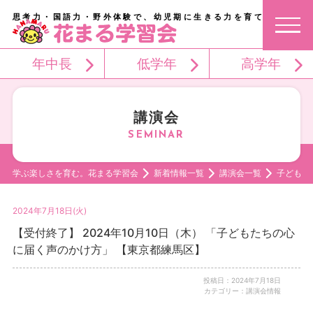
思考力・国語力・野外体験で、幼児期に生きる力を育てる。
年中長
低学年
高学年
講演会
学ぶ楽しさを育む。花まる学習会
新着情報一覧
講演会一覧
子どもた
2024年7月18日(火)
【受付終了】 2024年10月10日（木） 「子どもたちの心
に届く声のかけ方」 【東京都練馬区】
投稿日：2024年7月18日
カテゴリー：講演会情報