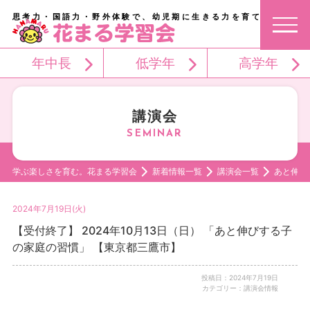
思考力・国語力・野外体験で、幼児期に生きる力を育てる。
年中長
低学年
高学年
講演会
学ぶ楽しさを育む。花まる学習会
新着情報一覧
講演会一覧
あと伸び
2024年7月19日(火)
【受付終了】 2024年10月13日（日） 「あと伸びする子
の家庭の習慣」 【東京都三鷹市】
投稿日：2024年7月19日
カテゴリー：講演会情報