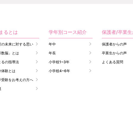
まるとは
学年別コース紹介
保護者/卒業
育の未来に対する思い
年中
保護者からの声
算数脳」とは
年長
卒業生からの声
まるの指導法
小学校1~3年
よくある質問
外体験とは
小学校4~6年
学受験をお考えの方へ
境