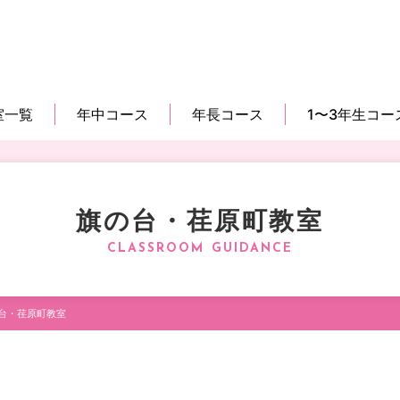
室一覧
年中コース
年長コース
1〜3年生コー
旗の台・荏原町教室
台・荏原町教室