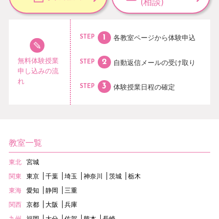
(相談)
各教室ページから
体験申込
STEP
無料体験授業
自動返信メールの
受け取り
STEP
申し込みの流
れ
体験授業日程の
確定
STEP
教室一覧
東北
宮城
関東
東京
千葉
埼玉
神奈川
茨城
栃木
東海
愛知
静岡
三重
関西
京都
大阪
兵庫
九州
福岡
大分
佐賀
熊本
長崎