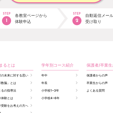
STEP
STEP
各教室ページから
自動返信メー
体験申込
受け取り
まるとは
学年別コース紹介
保護者/卒業
育の未来に対する思い
年中
保護者からの声
算数脳」とは
年長
卒業生からの声
まるの指導法
小学校1~3年
よくある質問
外体験とは
小学校4~6年
学受験をお考えの方へ