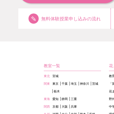
無料体験授業申し込みの流れ
教室一覧
花
東北
宮城
教
関東
東京
千葉
埼玉
神奈川
茨城
「
栃木
花
東海
愛知
静岡
三重
野
関西
京都
大阪
兵庫
中