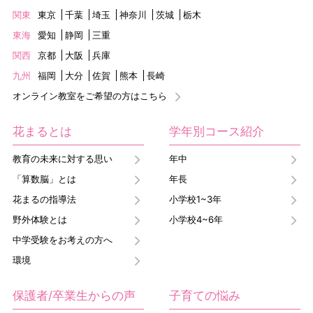
関東
東京
千葉
埼玉
神奈川
茨城
栃木
東海
愛知
静岡
三重
関西
京都
大阪
兵庫
九州
福岡
大分
佐賀
熊本
長崎
オンライン教室をご希望の方はこちら
花まるとは
学年別コース紹介
教育の未来に対する思い
年中
「算数脳」とは
年長
花まるの指導法
小学校1~3年
野外体験とは
小学校4~6年
中学受験をお考えの方へ
環境
保護者/卒業生からの声
子育ての悩み