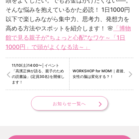
頭をよくしたい。でもお金はかけたくない──。
そんな悩みを抱えているかた必読！ 1日1000円
以下で楽しみながら集中力、思考力、発想力を
高める方法やスポットを紹介します！
🌸
「博物
館で見る親子が"ちょっと心配"なワケ～「1日
1000円」で頭がよくなる法～」
11/10(土)14:00〜│イベント
「高濱正伸が語る、親子のため
WORKSHOP for MOM!｜産後、
の読書論」(定員30名)を開催し
女性の脳は変化する？！
ます！
お知らせ一覧へ