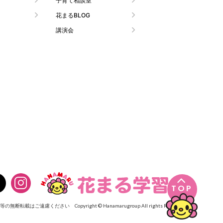
子育て相談室
花まるBLOG
講演会

TOP
像等の無断転載はご遠慮ください
Copyright © Hanamarugroup All rights Reserved.