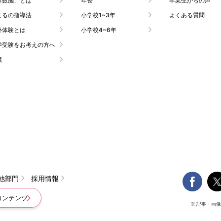
算数脳」とは
年長
卒業生からの声
まるの指導法
小学校1~3年
よくある質問
外体験とは
小学校4~6年
学受験をお考えの方へ
境

他部門
採用情報
コンテンツ
※ 記事・画