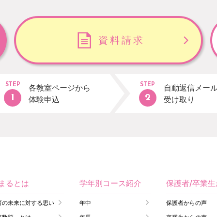
資料請求
STEP
STEP
各教室ページから
自動返信メー
体験申込
受け取り
まるとは
学年別コース紹介
保護者/卒業
育の未来に対する思い
年中
保護者からの声