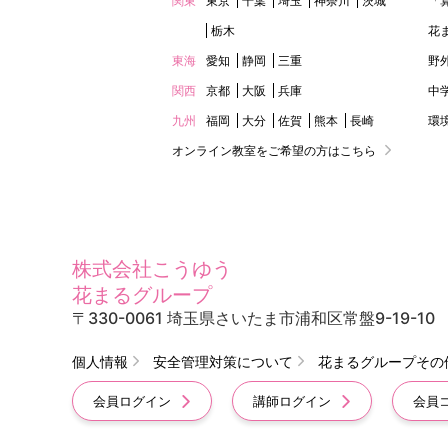
関東
東京
千葉
埼玉
神奈川
茨城
「
栃木
花
東海
愛知
静岡
三重
野
関西
京都
大阪
兵庫
中
九州
福岡
大分
佐賀
熊本
長崎
環
オンライン教室をご希望の方はこちら
株式会社こうゆう
花まるグループ
〒330-0061 埼玉県さいたま市浦和区常盤9-19-10
個人情報
安全管理対策について
花まるグループその
会員ログイン
講師ログイン
会員