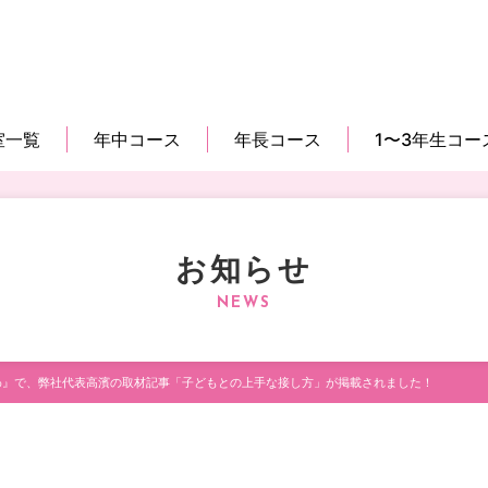
室一覧
年中コース
年長コース
1〜3年生コー
お知らせ
のわ』で、弊社代表高濱の取材記事「子どもとの上手な接し方」が掲載されました！