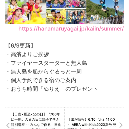
https://hanamaruyagai.jp/kaiin/summer/
【6/9更新】
・高濱よりご挨拶
・ファイヤースターターと無人島
・無人島を船からぐるっと一周
・個人予約できる宿のご案内
・おうち時間「ぬりえ」のプレゼント
【日食×夏至×父の日】〝700年
に一度〟の父の日に親子で学ぶ
【出演情報】6/10（水）11:00
特別講座 ～ みんなで作る「日食
～ AERA with Kids2020夏号 発