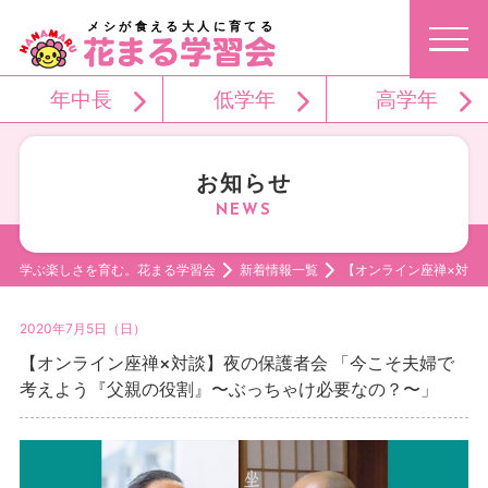
メシが食える大人に育てる
年中長
低学年
高学年
お知らせ
学ぶ楽しさを育む。花まる学習会
新着情報一覧
【オンライン座禅×対談
2020年7月5日（日）
【オンライン座禅×対談】夜の保護者会 「今こそ夫婦で
考えよう『父親の役割』〜ぶっちゃけ必要なの？〜」