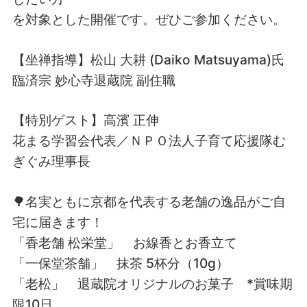
を対象とした開催です。ぜひご参加ください。
【坐禅指導】松山 大耕 (Daiko Matsuyama)氏
臨済宗 妙心寺退蔵院 副住職
【特別ゲスト】高濱 正伸
花まる学習会代表／ＮＰＯ法人子育て応援隊む
ぎぐみ理事長
🌳名実ともに京都を代表する老舗の逸品がご自
宅に届きます！
「香老舗 松栄堂」 お線香とお香立て
「一保堂茶舗」 抹茶 5杯分（10g）
「老松」 退蔵院オリジナルのお菓子 *賞味期
限10日