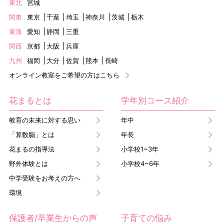
東北
宮城
関東
東京
千葉
埼玉
神奈川
茨城
栃木
東海
愛知
静岡
三重
関西
京都
大阪
兵庫
九州
福岡
大分
佐賀
熊本
長崎
オンライン教室をご希望の方はこちら
花まるとは
学年別コース紹介
教育の未来に対する思い
年中
「算数脳」とは
年長
花まるの指導法
小学校1~3年
野外体験とは
小学校4~6年
中学受験をお考えの方へ
環境
保護者/卒業生からの声
子育ての悩み