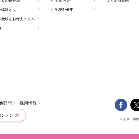
まるの指導法
小学校1~3年
よくある質問
外体験とは
小学校4~6年
学受験をお考えの方へ
境

他部門
採用情報
コンテンツ
※ 記事・画