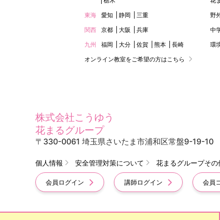
栃木
花
東海
愛知
静岡
三重
野
関西
京都
大阪
兵庫
中
九州
福岡
大分
佐賀
熊本
長崎
環
オンライン教室をご希望の方はこちら
株式会社こうゆう
花まるグループ
〒330-0061 埼玉県さいたま市浦和区常盤9-19-10
個人情報
安全管理対策について
花まるグループその
会員ログイン
講師ログイン
会員