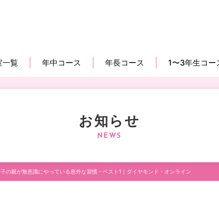
室一覧
年中コース
年長コース
1〜3年生コー
お知らせ
子の親が無意識にやっている意外な習慣・ベスト1｜ダイヤモンド・オンライン