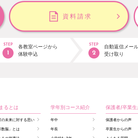
資料請求
STEP
STEP
各教室ページから
自動返信メー
体験申込
受け取り
まるとは
学年別コース紹介
保護者/卒業
育の未来に対する思い
年中
保護者からの声
算数脳」とは
年長
卒業生からの声