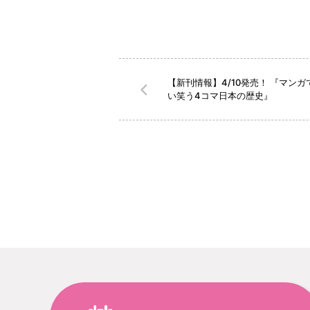
【新刊情報】4/10発売！ 『マン
い笑う4コマ日本の歴史』