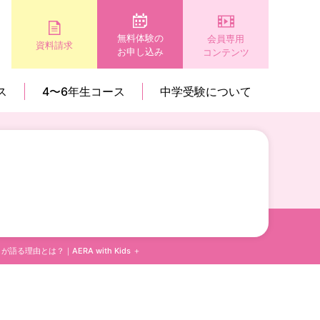
無料体験の
会員専用
資料請求
お申し込み
コンテンツ
ス
4〜6年生コース
中学受験について
とは？｜AERA with Kids ＋