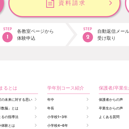
資料請求
STEP
STEP
各教室ページから
自動返信メー
体験申込
受け取り
まるとは
学年別コース紹介
保護者/卒業
育の未来に対する思い
年中
保護者からの声
算数脳」とは
年長
卒業生からの声
まるの指導法
小学校1~3年
よくある質問
外体験とは
小学校4~6年