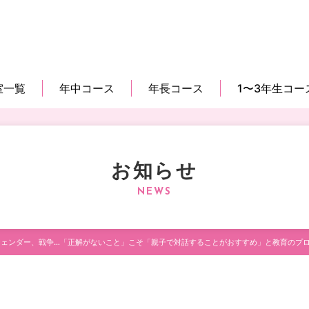
室一覧
年中コース
年長コース
1〜3年生コー
お知らせ
ェンダー、戦争…「正解がないこと」こそ「親子で対話することがおすすめ」と教育のプロが語る理由