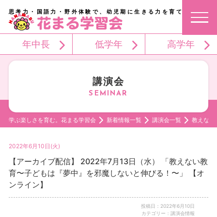
思考力・国語力・野外体験で、幼児期に生きる力を育てる。
年中長
低学年
高学年
講演会
学ぶ楽しさを育む。花まる学習会
新着情報一覧
講演会一覧
教えない
2022年6月10日(火)
【アーカイブ配信】 2022年7月13日（水） 「教えない教
育〜子どもは『夢中』を邪魔しないと伸びる！〜」 【オ
ンライン】
投稿日：2022年6月10日
カテゴリー：講演会情報