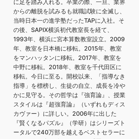
に足を踏み入れる。卒業の際、一旦、業界
からの離脱を試みるも就職試験に全滅し、
当時日本一の進学塾だったTAPに入社。そ
の後、SAPIX横浜初代教室長を経て、
1993年、横浜に宮本算数教室設立。2009
年、教室を日本橋に移転。2015年、教室
をマンハッタンに移転。2017年、教室を
中野に移転。2018年、教室を千代田区に
移転。今日に至る。開校以来、「指導なき
指導」を標榜し、生徒の自立、成長を冷や
かに見守る。その哲学は『強育論』、授業
スタイルは『超強育論』（いずれもディス
カヴァー）に詳しい。2006年に出した
『賢くなるパズル』（学研）はシリーズト
ータルで240万部を越えるベストセラーに