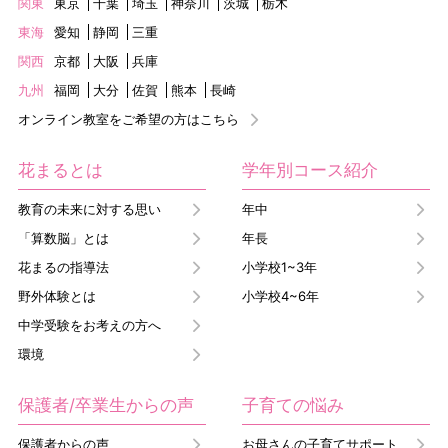
関東
東京
千葉
埼玉
神奈川
茨城
栃木
東海
愛知
静岡
三重
関西
京都
大阪
兵庫
九州
福岡
大分
佐賀
熊本
長崎
オンライン教室をご希望の方はこちら
花まるとは
学年別コース紹介
教育の未来に対する思い
年中
「算数脳」とは
年長
花まるの指導法
小学校1~3年
野外体験とは
小学校4~6年
中学受験をお考えの方へ
環境
保護者/卒業生からの声
子育ての悩み
保護者からの声
お母さんの子育てサポート