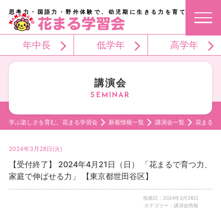
思考力・国語力・野外体験で、幼児期に生きる力を育てる。
年中長
低学年
高学年
講演会
学ぶ楽しさを育む。花まる学習会
新着情報一覧
講演会一覧
花まるで
2024年3月28日(火)
【受付終了】 2024年4月21日（日） 「花まるで育つ力、
家庭で伸ばせる力」 【東京都世田谷区】
投稿日：2024年3月28日
カテゴリー：講演会情報