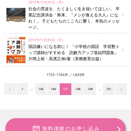
2017年11月20日（月）
社会の荒波を、たくましく生き抜いてほしい。 卒
業記念講演会「将来、『メシが食える大人』にな
れ！」 子どもたちのこころに響く、本気のメッセ
ージ。
2017年11月20日（月）
国語嫌いになる前に！ 『小学校の国語 学習塾ト
ップ講師がすすめる 読解力アップ直結問題集』
片岡上裕・高濱正伸/著（実務教育出版）
1753-1764件 ／1,809件
1
…
145
146
147
148
149
…
151
無料体験のお申し込み