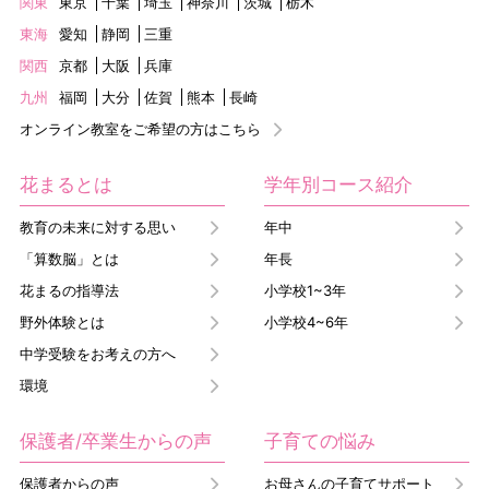
関東
東京
千葉
埼玉
神奈川
茨城
栃木
東海
愛知
静岡
三重
関西
京都
大阪
兵庫
九州
福岡
大分
佐賀
熊本
長崎
オンライン教室をご希望の方はこちら
花まるとは
学年別コース紹介
教育の未来に対する思い
年中
「算数脳」とは
年長
花まるの指導法
小学校1~3年
野外体験とは
小学校4~6年
中学受験をお考えの方へ
環境
保護者/卒業生からの声
子育ての悩み
保護者からの声
お母さんの子育てサポート