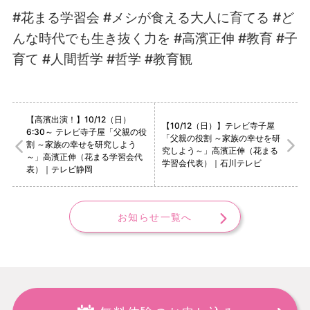
#花まる学習会 #メシが食える大人に育てる
#ど
んな時代でも生き抜く力を #高濱正伸 #教育 #子
育て #人間哲学 #哲学 #教育観
【高濱出演！】10/12（日）
【10/12（日）】テレビ寺子屋
6:30～ テレビ寺子屋「父親の役
「父親の役割 ～家族の幸せを研
割 ～家族の幸せを研究しよう
究しよう～」高濱正伸（花まる
～」高濱正伸（花まる学習会代
学習会代表）｜石川テレビ
表）｜テレビ静岡
お知らせ一覧へ