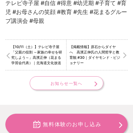
テレビ寺子屋
#
自信
#
得意
#
幼児期
#
子育て
#
育
児
#
お母さんの笑顔
#
教育
#
先生
#
花まるグルー
プ講演会 #母親
【10/11（土）】テレビ寺子屋
【掲載情報】原石からダイヤ
「父親の役割 ～家族の幸せを研
へ 高濱正伸氏の人間哲学と教
究しよう～」高濱正伸（花まる
育観 #30｜ダイヤモンド・ビジ
学習会代表）｜北海道文化放送
ョナリー
お知らせ一覧へ
無料体験のお申し込み